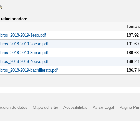
relacionados:
Tamañ
libros_2018-2019-1eso.pdf
187.92
libros_2018-2019-2oeso.pdf
191.69
libros_2018-2019-3oeso.pdf
189.68
libros_2018-2019-4oeso.pdf
189.28
libros_2018-2019-bachillerato.pdf
186.7 
ección de datos
Mapa del sitio
Accesibilidad
Aviso Legal
Página Prin