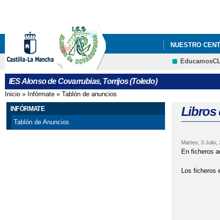
NUESTRO CEN
EducamosC
IES Alonso de Covarrubias, Torrijos (Toledo)
Inicio
»
Infórmate
»
Tablón de anuncios
Se encuentra usted aquí
Libros 
INFÓRMATE
Tablón de Anuncios
Martes, 3 Julio,
En ficheros ad
Los ficheros 